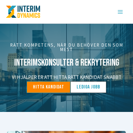
Skip
to
MAIN
content
MENU
RÄTT KOMPETENS, NÄR DU BEHÖVER DEN SOM
MEST
INTERIMSKONSULTER & REKRYTERING
VI HJÄLPER ER ATT HITTA RÄTT KANDIDAT SNABBT
HITTA KANDIDAT
LEDIGA JOBB